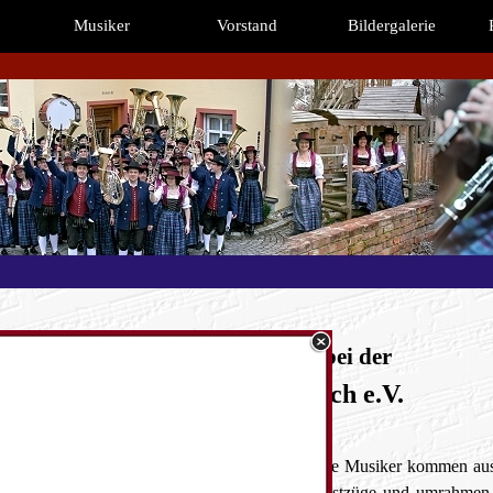
Menü überspringen
Musiker
Vorstand
Bildergalerie
▼
▼
Herzlich willkommen bei der
Musikkapelle Biberach e.V.
kapelle mit einem vielfältigen Repertoire. Unsere Musiker kommen
au
kern gestalten wir Konzerte, Vereinsfeste, Festzüge und umrahmen d